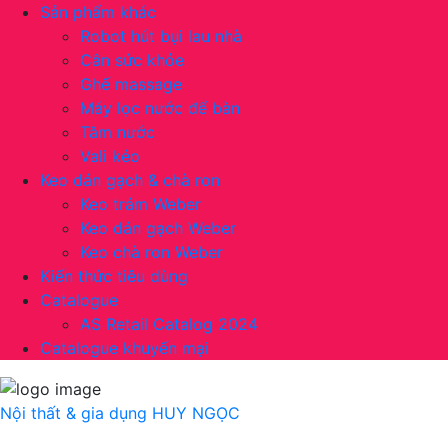
Sản phẩm khác
Robot hút bụi lau nhà
Cân sức khỏe
Ghế massage
Máy lọc nước để bàn
Tăm nước
Vali kéo
Keo dán gạch & chà ron
Keo trám Weber
Keo dán gạch Weber
Keo chà ron Weber
Kiến thức tiêu dùng
Catalogue
AS Retail Catalog 2024
Catalogue khuyến mại
Nội thất & gia dụng
HUY NGỌC