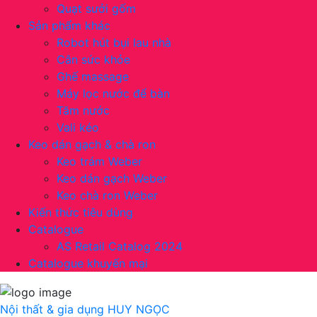
Quạt sưởi gốm
Sản phẩm khác
Robot hút bụi lau nhà
Cân sức khỏe
Ghế massage
Máy lọc nước để bàn
Tăm nước
Vali kéo
Keo dán gạch & chà ron
Keo trám Weber
Keo dán gạch Weber
Keo chà ron Weber
Kiến thức tiêu dùng
Catalogue
AS Retail Catalog 2024
Catalogue khuyến mại
Nội thất & gia dụng
HUY NGỌC