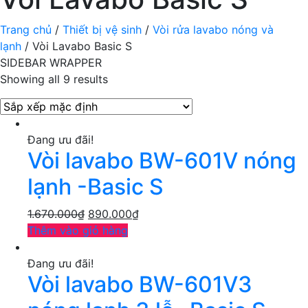
Trang chủ
/
Thiết bị vệ sinh
/
Vòi rửa lavabo nóng và
lạnh
/ Vòi Lavabo Basic S
SIDEBAR WRAPPER
Showing all 9 results
Đang ưu đãi!
Vòi lavabo BW-601V nóng
lạnh -Basic S
1.670.000
₫
890.000
₫
Thêm vào giỏ hàng
Đang ưu đãi!
Vòi lavabo BW-601V3