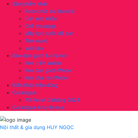
Sản phẩm khác
Robot hút bụi lau nhà
Cân sức khỏe
Ghế massage
Máy lọc nước để bàn
Tăm nước
Vali kéo
Keo dán gạch & chà ron
Keo trám Weber
Keo dán gạch Weber
Keo chà ron Weber
Kiến thức tiêu dùng
Catalogue
AS Retail Catalog 2024
Catalogue khuyến mại
Nội thất & gia dụng
HUY NGỌC