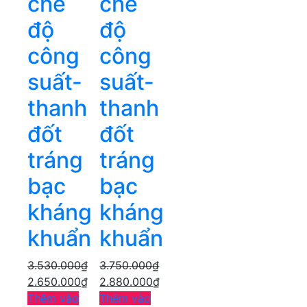
chế
chế
độ
độ
công
công
suất-
suất-
thanh
thanh
đốt
đốt
tráng
tráng
bạc
bạc
kháng
kháng
khuẩn
khuẩn
3.530.000
₫
3.750.000
₫
2.650.000
₫
2.880.000
₫
Thêm vào
Thêm vào