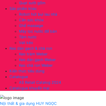
Quạt sưởi gốm
Sản phẩm khác
Robot hút bụi lau nhà
Cân sức khỏe
Ghế massage
Máy lọc nước để bàn
Tăm nước
Vali kéo
Keo dán gạch & chà ron
Keo trám Weber
Keo dán gạch Weber
Keo chà ron Weber
Kiến thức tiêu dùng
Catalogue
AS Retail Catalog 2024
Catalogue khuyến mại
Nội thất & gia dụng
HUY NGỌC