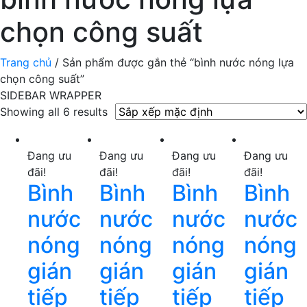
chọn công suất
Trang chủ
/ Sản phẩm được gắn thẻ “bình nước nóng lựa
chọn công suất”
SIDEBAR WRAPPER
Showing all 6 results
Đang ưu
Đang ưu
Đang ưu
Đang ưu
đãi!
đãi!
đãi!
đãi!
Bình
Bình
Bình
Bình
nước
nước
nước
nước
nóng
nóng
nóng
nóng
gián
gián
gián
gián
tiếp
tiếp
tiếp
tiếp