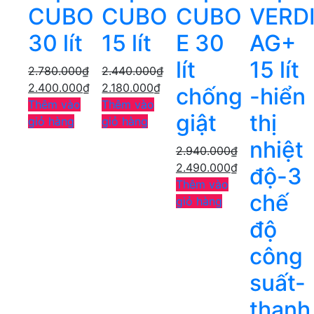
CUBO
CUBO
CUBO
VERD
30 lít
15 lít
E 30
AG+
lít
15 lít
2.780.000
₫
2.440.000
₫
2.400.000
₫
2.180.000
₫
chống
-hiển
Thêm vào
Thêm vào
giật
thị
giỏ hàng
giỏ hàng
nhiệt
2.940.000
₫
2.490.000
₫
độ-3
Thêm vào
chế
giỏ hàng
độ
công
suất-
thanh