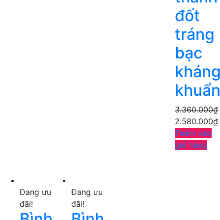
đốt
tráng
bạc
khán
khuẩ
3.360.000
₫
2.580.000
₫
Thêm vào
giỏ hàng
Đang ưu
Đang ưu
đãi!
đãi!
Bình
Bình