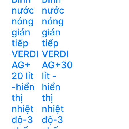
nước
nước
nóng
nóng
gián
gián
tiếp
tiếp
VERDI
VERDI
AG+
AG+30
20 lít
lít -
-hiển
hiển
thị
thị
nhiệt
nhiệt
độ-3
độ-3