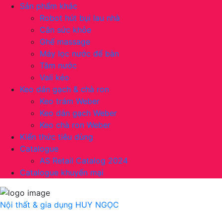
Sản phẩm khác
Robot hút bụi lau nhà
Cân sức khỏe
Ghế massage
Máy lọc nước để bàn
Tăm nước
Vali kéo
Keo dán gạch & chà ron
Keo trám Weber
Keo dán gạch Weber
Keo chà ron Weber
Kiến thức tiêu dùng
Catalogue
AS Retail Catalog 2024
Catalogue khuyến mại
Nội thất & gia dụng
HUY NGỌC