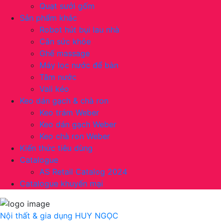
Quạt sưởi gốm
Sản phẩm khác
Robot hút bụi lau nhà
Cân sức khỏe
Ghế massage
Máy lọc nước để bàn
Tăm nước
Vali kéo
Keo dán gạch & chà ron
Keo trám Weber
Keo dán gạch Weber
Keo chà ron Weber
Kiến thức tiêu dùng
Catalogue
AS Retail Catalog 2024
Catalogue khuyến mại
Nội thất & gia dụng
HUY NGỌC