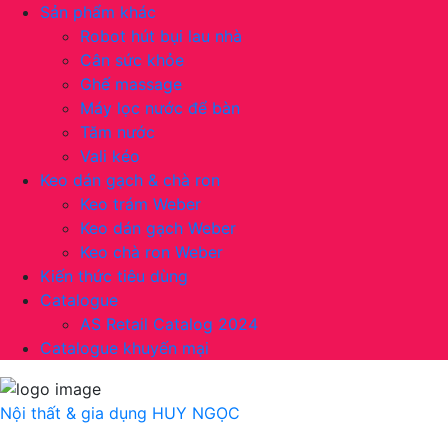
Sản phẩm khác
Robot hút bụi lau nhà
Cân sức khỏe
Ghế massage
Máy lọc nước để bàn
Tăm nước
Vali kéo
Keo dán gạch & chà ron
Keo trám Weber
Keo dán gạch Weber
Keo chà ron Weber
Kiến thức tiêu dùng
Catalogue
AS Retail Catalog 2024
Catalogue khuyến mại
Nội thất & gia dụng
HUY NGỌC