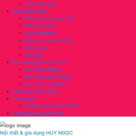
Quạt sưởi gốm
Sản phẩm khác
Robot hút bụi lau nhà
Cân sức khỏe
Ghế massage
Máy lọc nước để bàn
Tăm nước
Vali kéo
Keo dán gạch & chà ron
Keo trám Weber
Keo dán gạch Weber
Keo chà ron Weber
Kiến thức tiêu dùng
Catalogue
AS Retail Catalog 2024
Catalogue khuyến mại
Nội thất & gia dụng
HUY NGỌC