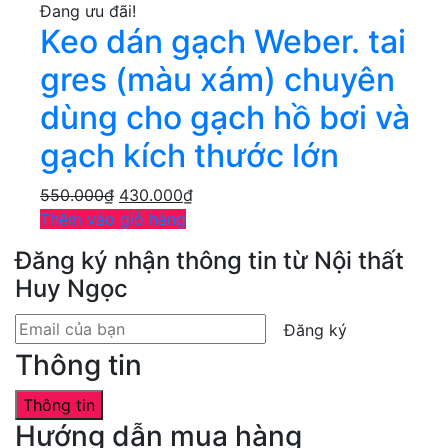
Đang ưu đãi!
Keo dán gạch Weber. tai
gres (màu xám) chuyên
dùng cho gạch hồ bơi và
gạch kích thước lớn
550.000
₫
430.000
₫
Thêm vào giỏ hàng
Đăng ký nhận thông tin từ Nội thất
Huy Ngọc
Đăng ký
Thông tin
Thông tin
Hướng dẫn mua hàng