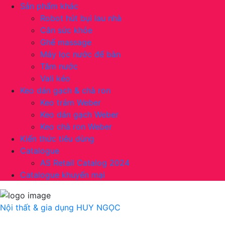
Sản phẩm khác
Robot hút bụi lau nhà
Cân sức khỏe
Ghế massage
Máy lọc nước để bàn
Tăm nước
Vali kéo
Keo dán gạch & chà ron
Keo trám Weber
Keo dán gạch Weber
Keo chà ron Weber
Kiến thức tiêu dùng
Catalogue
AS Retail Catalog 2024
Catalogue khuyến mại
Nội thất & gia dụng
HUY NGỌC