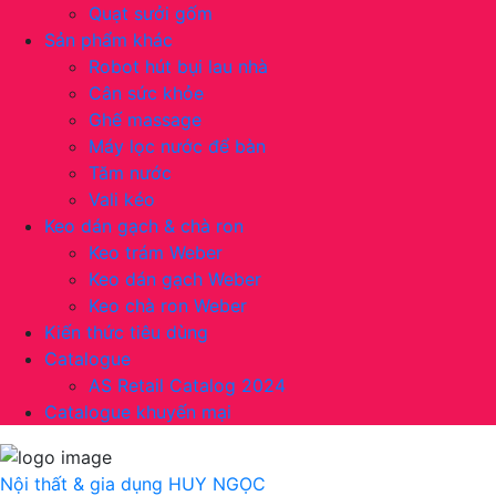
Quạt sưởi gốm
Sản phẩm khác
Robot hút bụi lau nhà
Cân sức khỏe
Ghế massage
Máy lọc nước để bàn
Tăm nước
Vali kéo
Keo dán gạch & chà ron
Keo trám Weber
Keo dán gạch Weber
Keo chà ron Weber
Kiến thức tiêu dùng
Catalogue
AS Retail Catalog 2024
Catalogue khuyến mại
Nội thất & gia dụng
HUY NGỌC