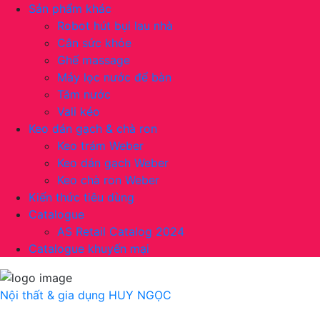
Sản phẩm khác
Robot hút bụi lau nhà
Cân sức khỏe
Ghế massage
Máy lọc nước để bàn
Tăm nước
Vali kéo
Keo dán gạch & chà ron
Keo trám Weber
Keo dán gạch Weber
Keo chà ron Weber
Kiến thức tiêu dùng
Catalogue
AS Retail Catalog 2024
Catalogue khuyến mại
Nội thất & gia dụng
HUY NGỌC