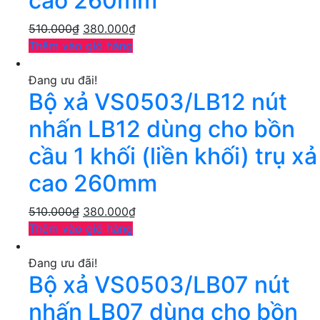
cao 260mm
510.000
₫
380.000
₫
Thêm vào giỏ hàng
Đang ưu đãi!
Bộ xả VS0503/LB12 nút
nhấn LB12 dùng cho bồn
cầu 1 khối (liền khối) trụ xả
cao 260mm
510.000
₫
380.000
₫
Thêm vào giỏ hàng
Đang ưu đãi!
Bộ xả VS0503/LB07 nút
nhấn LB07 dùng cho bồn