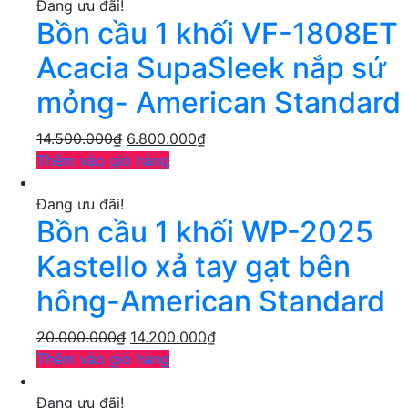
Đang ưu đãi!
Bồn cầu 1 khối VF-1808ET
Acacia SupaSleek nắp sứ
mỏng- American Standard
14.500.000
₫
6.800.000
₫
Thêm vào giỏ hàng
Đang ưu đãi!
Bồn cầu 1 khối WP-2025
Kastello xả tay gạt bên
hông-American Standard
20.000.000
₫
14.200.000
₫
Thêm vào giỏ hàng
Đang ưu đãi!