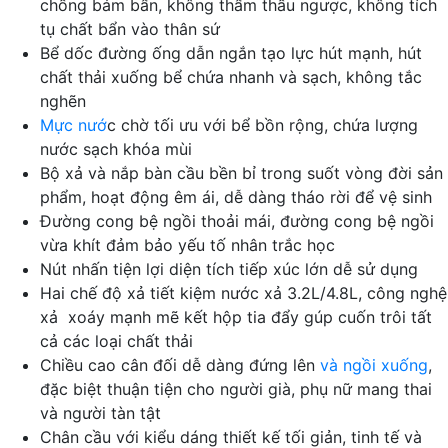
chống bám bẩn, không thẩm thấu ngược, không tích
tụ chất bẩn vào thân sứ
Bể dốc đường ống dẫn ngắn tạo lực hút mạnh, hút
chất thải xuống bể chứa nhanh và sạch, không tắc
nghẽn
Mực nướ
c chờ tối ưu với bể bồn rộng, chứa lượng
nước sạch khóa mùi
Bộ xả và nắp bàn cầu bền bỉ trong suốt vòng đời sản
phẩm, hoạt động êm ái, dễ dàng tháo rời để vệ sinh
Đường cong bệ ngồi thoải mái, đường cong bệ ngồi
vừa khít đảm bảo yếu tố nhân trắc học
Nút nhấn tiện lợi diện tích tiếp xúc lớn dễ sử dụng
Hai chế độ xả tiết kiệm nước xả 3.2L/4.8L, công nghệ
xả xoáy mạnh mẽ kết hộp tia đẩy gúp cuốn trôi tất
cả các loại chất thải
Chiều cao cân đối dễ dàng đứng lên
và ngồi xuống
,
đặc biệt thuận tiện cho người già, phụ nữ mang thai
và người tàn tật
Chân cầu với kiểu dáng thiết kế tối giản, tinh tế và