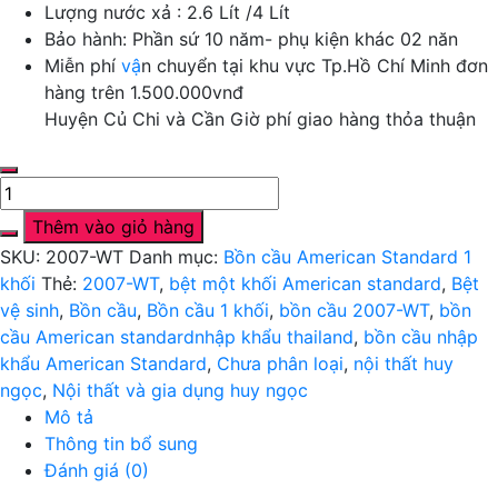
Lượng nước xả : 2.6 Lít /4 Lít
Bảo hành: Phần sứ 10 năm- phụ kiện khác 02 năn
Miễn phí
v
ậ
n chuyển tại khu vực Tp.Hồ Chí Minh đơn
hàng trên 1.500.000vnđ
Huyện Củ Chi và Cần Giờ phí giao hàng thỏa thuận
Bồn
cầu
Thêm vào giỏ hàng
1
SKU:
2007-WT
Danh mục:
Bồn cầu American Standard 1
khối
khối
Thẻ:
2007-WT
,
bệt một khối American standard
,
Bệt
2007-
vệ sinh
,
Bồn cầu
,
Bồn cầu 1 khối
,
bồn cầu 2007-WT
,
bồn
WT
cầu American standardnhập khẩu thailand
,
bồn cầu nhập
Acacia
khẩu American Standard
,
Chưa phân loại
,
nội thất huy
Evolution
ngọc
,
Nội thất và gia dụng huy ngọc
-
Mô tả
American
Thông tin bổ sung
Standard
Đánh giá (0)
số