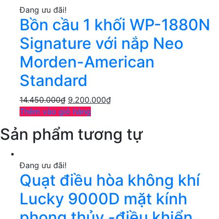
Đang ưu đãi!
Bồn cầu 1 khối WP-1880N
Signature với nắp Neo
Morden-American
Standard
14.450.000
₫
9.200.000
₫
Thêm vào giỏ hàng
Sản phẩm tương tự
Đang ưu đãi!
Quạt điều hòa không khí
Lucky 9000D mặt kính
phong thủy -điều khiển