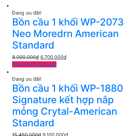
Đang ưu đãi!
Bồn cầu 1 khối WP-2073
Neo Moredrn American
Standard
8.000.000
₫
6.700.000
₫
Thêm vào giỏ hàng
Đang ưu đãi!
Bồn cầu 1 khối WP-1880
Signature kết hợp nắp
mỏng Crytal-American
Standard
15.450.000
₫
9.100.000
₫