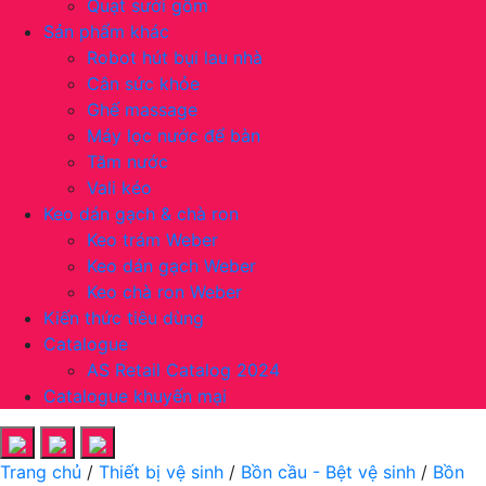
Quạt sưởi gốm
Sản phẩm khác
Robot hút bụi lau nhà
Cân sức khỏe
Ghế massage
Máy lọc nước để bàn
Tăm nước
Vali kéo
Keo dán gạch & chà ron
Keo trám Weber
Keo dán gạch Weber
Keo chà ron Weber
Kiến thức tiêu dùng
Catalogue
AS Retail Catalog 2024
Catalogue khuyến mại
Trang chủ
/
Thiết bị vệ sinh
/
Bồn cầu - Bệt vệ sinh
/
Bồn