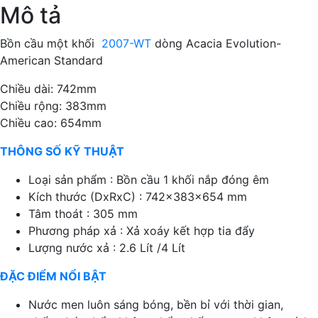
lượng
Mô tả
Bồn cầu một khối
2007-WT
dòng Acacia Evolution-
American Standard
Chiều dài: 742mm
Chiều rộng: 383mm
Chiều cao: 654mm
THÔNG SỐ KỸ THUẬT
Loại sản phẩm : Bồn cầu 1 khối nắp đóng êm
Kích thước (DxRxC) : 742x383x654 mm
Tâm thoát : 305 mm
Phương pháp xả : Xả xoáy kết hợp tia đẩy
Lượng nước xả : 2.6 Lít /4 Lít
ĐẶC ĐIỂM NỔI BẬT
Nước men luôn sáng bóng, bền bỉ với thời gian,