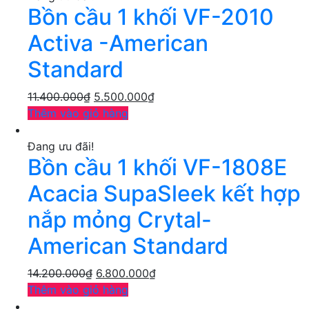
Bồn cầu 1 khối VF-2010
Activa -American
Standard
11.400.000
₫
5.500.000
₫
Thêm vào giỏ hàng
Đang ưu đãi!
Bồn cầu 1 khối VF-1808E
Acacia SupaSleek kết hợp
nắp mỏng Crytal-
American Standard
14.200.000
₫
6.800.000
₫
Thêm vào giỏ hàng