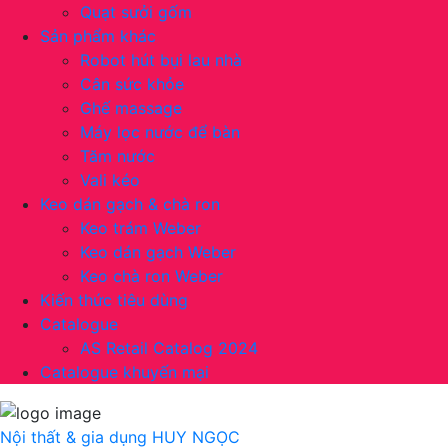
Quạt sưởi gốm
Sản phẩm khác
Robot hút bụi lau nhà
Cân sức khỏe
Ghế massage
Máy lọc nước để bàn
Tăm nước
Vali kéo
Keo dán gạch & chà ron
Keo trám Weber
Keo dán gạch Weber
Keo chà ron Weber
Kiến thức tiêu dùng
Catalogue
AS Retail Catalog 2024
Catalogue khuyến mại
Nội thất & gia dụng
HUY NGỌC