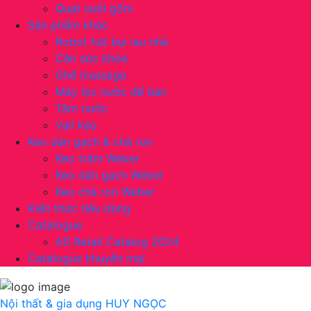
Quạt sưởi gốm
Sản phẩm khác
Robot hút bụi lau nhà
Cân sức khỏe
Ghế massage
Máy lọc nước để bàn
Tăm nước
Vali kéo
Keo dán gạch & chà ron
Keo trám Weber
Keo dán gạch Weber
Keo chà ron Weber
Kiến thức tiêu dùng
Catalogue
AS Retail Catalog 2024
Catalogue khuyến mại
Nội thất & gia dụng
HUY NGỌC