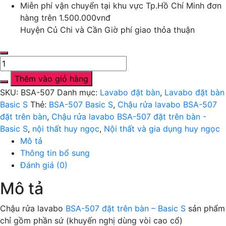
Miễn phí vận chuyển tại khu vực Tp.Hồ Chí Minh đơn
hàng trên 1.500.000vnđ
Huyện Củ Chi và Cần Giờ phí giao thỏa thuận
Chậu
rửa
Thêm vào giỏ hàng
lavabo
SKU:
BSA-507
Danh mục:
Lavabo đặt bàn
,
Lavabo đặt bàn
BSA-
Basic S
Thẻ:
BSA-507 Basic S
,
Chậu rửa lavabo BSA-507
507
đặt trên bàn
,
Chậu rửa lavabo BSA-507 đặt trên bàn -
đặt
Basic S
,
nội thất huy ngọc
,
Nội thất và gia dụng huy ngọc
trên
Mô tả
bàn
Thông tin bổ sung
–
Đánh giá (0)
Basic
S
Mô tả
số
lượng
Chậu rửa lavabo
BSA-507 đặt trên bàn – Basic S
sản phẩm
chỉ gồm phần sứ (khuyến nghị dùng vòi cao cổ)