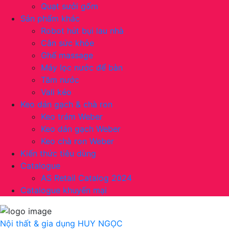
Quạt sưởi gốm
Sản phẩm khác
Robot hút bụi lau nhà
Cân sức khỏe
Ghế massage
Máy lọc nước để bàn
Tăm nước
Vali kéo
Keo dán gạch & chà ron
Keo trám Weber
Keo dán gạch Weber
Keo chà ron Weber
Kiến thức tiêu dùng
Catalogue
AS Retail Catalog 2024
Catalogue khuyến mại
Nội thất & gia dụng
HUY NGỌC