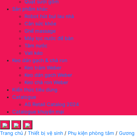
Quạt sưởi gốm
Sản phẩm khác
Robot hút bụi lau nhà
Cân sức khỏe
Ghế massage
Máy lọc nước để bàn
Tăm nước
Vali kéo
Keo dán gạch & chà ron
Keo trám Weber
Keo dán gạch Weber
Keo chà ron Weber
Kiến thức tiêu dùng
Catalogue
AS Retail Catalog 2024
Catalogue khuyến mại
Trang chủ
/
Thiết bị vệ sinh
/
Phụ kiện phòng tắm
/
Gương