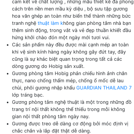
cam kết về chất lượng , những mẫu thiết kế đa phong
cách trên nền men mầu kỳ diệu , bộ sưu tập gương
hoa văn ghép an toàn như biến thể thành những bức
tranh nghệ
thuật làm k
hông gian phòng tắm nhà bạn
thêm sinh động, trong vắt và vẻ đẹp thuần khiết đầu
hứng khởi chào đón một ngày mới tươi vui.
Các sản phẩm này đều được mài cạnh mép an toàn
khi vệ sinh kính hàng ngày không gây đứt tay, đây
cũng là sự khác biệt quan trọng trong tất cả các
dòng gương do Hobig sản xuất.
Gương phòng tắm Hobig phản chiếu hình ảnh chân
thực, nano chống thấm mép, chống ố mốc dễ lau
chùi, phôi gương nhập khẩu
GUARDIAN THAILAND 7
lớp tráng bạc.
Gương phòng tắm nghệ thuật là một trong những đồ
trang trí nội thất không thể thiếu trong mỗi không
gian nội thất phòng tắm ngày nay.
Gương được treo dễ dàng cơ động bởi móc định vị
chắc chắn và lắp đặt thật dễ dàng.