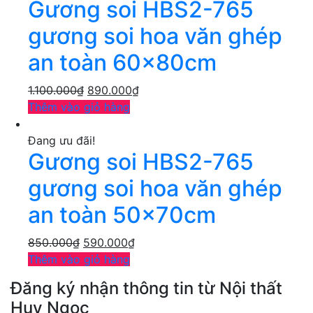
Gương soi HBS2-765
gương soi hoa văn ghép
an toàn 60x80cm
1.100.000
₫
890.000
₫
Thêm vào giỏ hàng
Đang ưu đãi!
Gương soi HBS2-765
gương soi hoa văn ghép
an toàn 50x70cm
850.000
₫
590.000
₫
Thêm vào giỏ hàng
Đăng ký nhận thông tin từ Nội thất
Huy Ngọc