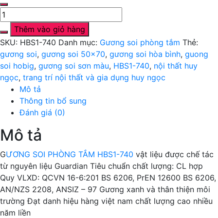
Gương
soi
Thêm vào giỏ hàng
HBS1-
SKU:
HBS1-740
Danh mục:
Gương soi phòng tắm
Thẻ:
740
gương soi
,
gương soi 50x70
,
gương soi hòa bình
,
guong
gương
soi hobig
,
gương soi sơn màu
,
HBS1-740
,
nội thất huy
soi
ngọc
,
trang trí nội thất và gia dụng huy ngọc
sơn
Mô tả
màu
Thông tin bổ sung
50x70cm
Đánh giá (0)
số
lượng
Mô tả
G
ƯƠNG SOI PHÒNG TẮM HBS1-740
vật liệu được chế tác
từ nguyên liệu Guardian Tiêu chuẩn chất lượng: CL hợp
Quy VLXD: QCVN 16-6:201 BS 6206, PrEN 12600 BS 6206,
AN/NZS 2208, ANSIZ – 97 Gương xanh và thân thiện môi
trường Đạt danh hiệu hàng việt nam chất lượng cao nhiều
năm liền