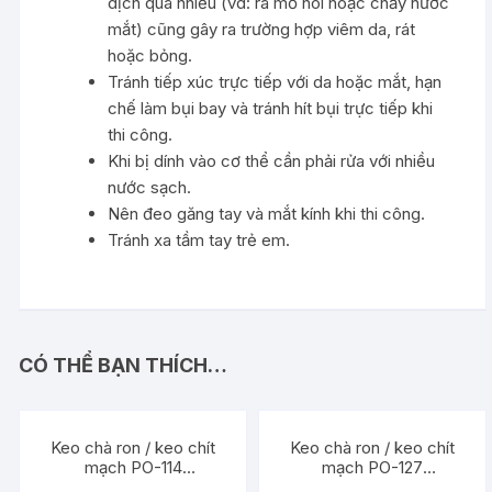
dịch quá nhiều (vd: ra mồ hôi hoặc chảy nước
mắt) cũng gây ra trường hợp viêm da, rát
hoặc bỏng.
Tránh tiếp xúc trực tiếp với da hoặc mắt, hạn
chế làm bụi bay và tránh hít bụi trực tiếp khi
thi công.
Khi bị dính vào cơ thể cần phải rửa với nhiều
nước sạch.
Nên đeo găng tay và mắt kính khi thi công.
Tránh xa tầm tay
trẻ em
.
CÓ THỂ BẠN THÍCH…
Đang ưu đãi!
Đang ưu đãi!
Keo chà ron / keo chít
Keo chà ron / keo chít
mạch PO-114
mạch PO-127
Weber.color power bảo
Weber.color power bảo