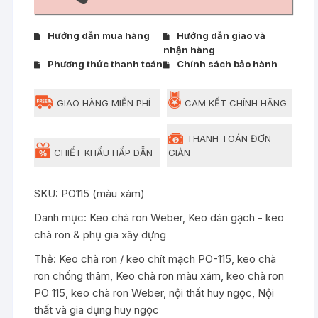
/
keo
Hướng dẫn mua hàng
Hướng dẫn giao và
chít
nhận hàng
mạch
Phương thức thanh toán
Chính sách bảo hành
PO-
115
GIAO HÀNG MIỄN PHÍ
CAM KẾT CHÍNH HÃNG
Weber.color
power
THANH TOÁN ĐƠN
bảo
CHIẾT KHẤU HẤP DẪN
GIẢN
vệ
3
SKU:
PO115 (màu xám)
lớp
(màu
Danh mục:
Keo chà ron Weber
,
Keo dán gạch - keo
xám)
chà ron & phụ gia xây dựng
số
Thẻ:
Keo chà ron / keo chít mạch PO-115
,
keo chà
lượng
ron chống thâm
,
Keo chà ron màu xám
,
keo chà ron
PO 115
,
keo chà ron Weber
,
nội thất huy ngọc
,
Nội
thất và gia dụng huy ngọc