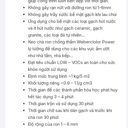
giúp công trình luôn bền đẹp với thời gian.
Không gây rạn nứt với đường ron từ 1-6mm
Không gây trầy xước bề mặt gạch khi lau chùi
Ứng dụng cho bề mặt các loại gạch hút nước
và ít hút nước như gạch ceramic, gạch
granite, các loại đá tự nhiên…
Keo chà ron chống thấm
Weberclolor Power
lý tưởng để dùng cho các khu vực ẩm ướt
như nhà tắm, nhà bếp…
Đạt tiêu chuẩn LOW – VOCs an toàn cho sức
khỏe người sử dụng
Định mức trung bình ~1 kg/5 m2
Khối lượng riêng ~0.9 – 1.1/g cm3
Thời gian để các thành phần hóa học phát huy
hết tác dụng 3 – 4 phút
Thời gian trộn và sử dụng 30 phút
Thời gian chờ sau khi dán gạch và trước khi
chà ron 30 phút
Độ rộng của ron 1 – 6 mm