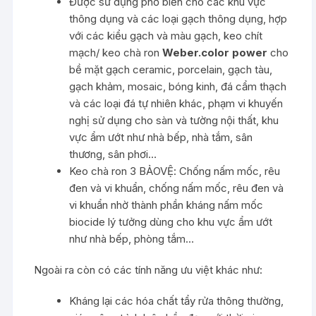
Được sử dụng phổ biến cho các khu vực
thông dụng và các loại gạch thông dụng, hợp
với các kiểu gạch và màu gạch, keo chít
mạch/ keo chà ron
Weber.color power
c
ho
bề mặt gạch ceramic, porcelain, gạch tàu,
gạch khảm, mosaic, bóng kinh, đá cẩm thạch
và các loại đá tự nhiên khác, phạm vi khuyến
nghị sử dụng cho sàn và tường nội thất, khu
vực ẩm ướt như nhà bếp, nhà tắm, sân
thương, sân phơi…
Keo chà ron 3 BẢOVỆ: Chống nấm mốc, rêu
đen và vi khuẩn, chống nấm mốc, rêu đen và
vi khuẩn nhờ thành phần kháng nấm mốc
biocide lý tưởng dùng cho khu vực ẩm ướt
như nhà bếp, phòng tắm…
Ngoài ra
còn có các
tính năng ưu việt khác như:
Kháng lại các hóa chất tẩy rửa thông thường,