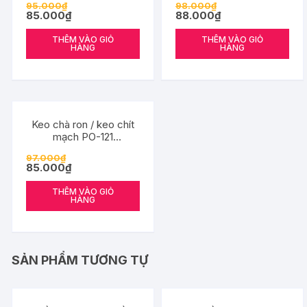
95.000
₫
98.000
₫
vệ 3 lớp (màu sắt)
vệ 3 lớp (màu xám ánh
85.000
₫
88.000
₫
kim)
THÊM VÀO GIỎ
THÊM VÀO GIỎ
HÀNG
HÀNG
Đang ưu đãi!
Keo chà ron / keo chít
mạch PO-121
Weber.color power bảo
97.000
₫
vệ 3 lớp (màu kem sữa)
85.000
₫
THÊM VÀO GIỎ
HÀNG
SẢN PHẨM TƯƠNG TỰ
Đang ưu đãi!
Đang ưu đãi!