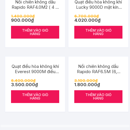
Nồi chiên không dầu
Quạt điều hòa không khí
Rapido RAF4.0M2 ( 4 lít
Lucky 9000D mặt kính
điều khiển cơ)
phong thủy -điều khiển
1.400.000
₫
6.700.000
₫
cảm ứng và điều khiểm
900.000
₫
4.020.000
₫
từ xa
THÊM VÀO GIỎ
THÊM VÀO GIỎ
HÀNG
HÀNG
Đang ưu đãi!
Đang ưu đãi!
Quạt điều hòa không khí
Nồi chiên không dầu
Everest 9000M điều
Rapido RAF6.5M (6,5
khiển cơ -Hàng chính
lítđiều khiển cơ)
6.400.000
₫
3.100.000
₫
hãng
3.500.000
₫
1.800.000
₫
THÊM VÀO GIỎ
THÊM VÀO GIỎ
HÀNG
HÀNG