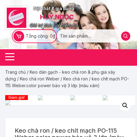
Chuyển
Nội thất & gia dụng
tới
HUY NGỌC
nội
dung
Giá trị tích lũy niềm tin
Tổng cộng:
0
₫
Trang chủ
/
Keo dán gạch - keo chà ron & phụ gia xây
dựng
/
Keo chà ron Weber
/ Keo chà ron / keo chít mạch PO-
115 Weber.color power bảo vệ 3 lớp (màu xám)
Giảm giá!
Keo chà ron / keo chít mạch PO-115