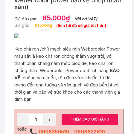
Weber.color power bảo vệ 3 lớp (màu
xám)
85.000
₫
Giá đã giảm:
(đã có VAT)
Giá gốc:
98.000
₫
(liên hệ để có giá tốt hơn)
Keo chà ron /chít mạch siêu mịn Webercolor Power
màu sắt là keo chà ron chống thấm vượt trội, với
thành phần kháng nấm mốc biocide, keo chà ron
chống thấm Webercolor Power có 3 tính năng
BẢO
VỆ:
chống nấm mốc, rêu đen và vi khuẩn, từ đó
mang đến cho tường và sàn gạch vẻ đẹp bền bỉ với
thời gian và bảo vệ sức khỏe cho các thành viên gia
đình bạn
Keo
THÊM VÀO GIỎ HÀNG
chà
hoặc
ron
0908350519
0908622619
-