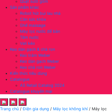
Quạt sưởi gốm
Sản phẩm khác
Robot hút bụi lau nhà
Cân sức khỏe
Ghế massage
Máy lọc nước để bàn
Tăm nước
Vali kéo
Keo dán gạch & chà ron
Keo trám Weber
Keo dán gạch Weber
Keo chà ron Weber
Kiến thức tiêu dùng
Catalogue
AS Retail Catalog 2024
Catalogue khuyến mại
Trang chủ
/
Điện gia dụng
/
Máy lọc không khí
/ Máy lọc