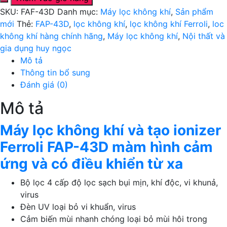
không
SKU:
FAF-43D
Danh mục:
Máy lọc không khí
,
Sản phẩm
khí
mới
Thẻ:
FAP-43D
,
lọc không khí
,
lọc không khí Ferroli
,
loc
và
không khí hàng chính hãng
,
Máy lọc không khí
,
Nội thất và
tạo
gia dụng huy ngọc
ionizer
Mô tả
FAP-
Thông tin bổ sung
43D
Đánh giá (0)
màm
hình
Mô tả
cảm
ứng
Máy lọc không khí và tạo ionizer
và
Ferroli FAP-43D màm hình cảm
có
ứng và có điều khiển từ xa
điều
khiển
Bộ lọc 4 cấp độ lọc sạch bụi mịn, khí độc, vi khunả,
từ
virus
xa
Đèn UV loại bỏ vi khuẩn, virus
-
Cảm biến mùi nhanh chóng loại bỏ mùi hôi trong
Hàng