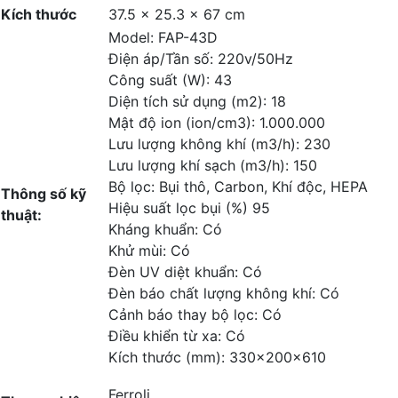
Kích thước
37.5 × 25.3 × 67 cm
Model: FAP-43D
Điện áp/Tần số: 220v/50Hz
Công suất (W): 43
Diện tích sử dụng (m2): 18
Mật độ ion (ion/cm3): 1.000.000
Lưu lượng không khí (m3/h): 230
Lưu lượng khí sạch (m3/h): 150
Bộ lọc: Bụi thô, Carbon, Khí độc, HEPA
Thông số kỹ
Hiệu suất lọc bụi (%) 95
thuật:
Kháng khuẩn: Có
Khử mùi: Có
Đèn UV diệt khuẩn: Có
Đèn báo chất lượng không khí: Có
Cảnh báo thay bộ lọc: Có
Điều khiển từ xa: Có
Kích thước (mm): 330x200x610
Ferroli