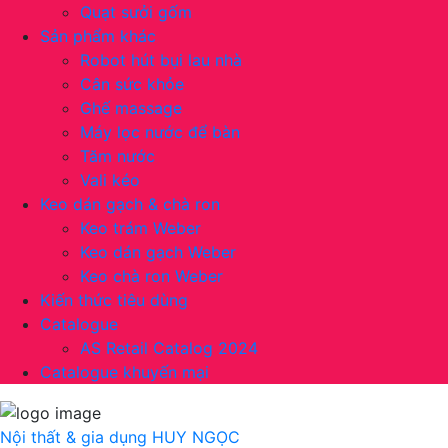
Quạt sưởi gốm
Sản phẩm khác
Robot hút bụi lau nhà
Cân sức khỏe
Ghế massage
Máy lọc nước để bàn
Tăm nước
Vali kéo
Keo dán gạch & chà ron
Keo trám Weber
Keo dán gạch Weber
Keo chà ron Weber
Kiến thức tiêu dùng
Catalogue
AS Retail Catalog 2024
Catalogue khuyến mại
Nội thất & gia dụng
HUY NGỌC