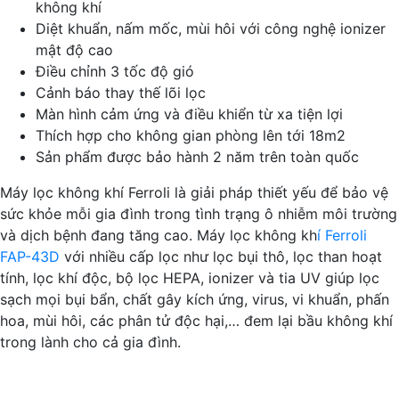
không khí
chính
Diệt khuẩn, nấm mốc, mùi hôi với công nghệ ionizer
hãng
mật độ cao
số
Điều chỉnh 3 tốc độ gió
lượng
Cảnh báo thay thế lõi lọc
Màn hình cảm ứng và điều khiển từ xa tiện lợi
Thích hợp cho không gian phòng lên tới 18m2
Sản phẩm được bảo hành 2 năm trên toàn quốc
Máy lọc không khí Ferroli là giải pháp thiết yếu để bảo vệ
sức khỏe mỗi gia đình trong tình trạng ô nhiễm môi trường
và dịch bệnh đang tăng cao. Máy lọc không kh
í Ferroli
FAP-43D
với nhiều cấp lọc như lọc bụi thô, lọc than hoạt
tính, lọc khí độc, bộ lọc HEPA, ionizer và tia UV giúp lọc
sạch mọi bụi bẩn, chất gây kích ứng, virus, vi khuẩn, phấn
hoa, mùi hôi, các phân tử độc hại,… đem lại bầu không khí
trong lành cho cả gia đình.