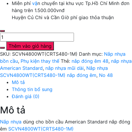
Miễn phí
v
ậ
n chuyển tại khu vực Tp.Hồ Chí Minh đơn
hàng trên 1.500.000vnđ
Huyện Củ Chi và Cần Giờ phí giao thỏa thuận
Nắp
nhựa
Thêm vào giỏ hàng
SCVN4800WT(CRTS480-
SKU:
SCVN4800WT(CRTS480-1M)
Danh mục:
Nắp nhựa
1M)
bồn cầu
,
Phụ kiện thay thế
Thẻ:
nắp đóng êm 48
,
nắp nhựa
nắp
American Standard
,
nắp nhựa mũi dài
,
Nắp nhựa
đóng
SCVN4800WT(CRTS480-1M) nắp đóng êm
,
No 48
êm
Mô tả
-
Thông tin bổ sung
American
Đánh giá (0)
Standard
số
Mô tả
lượng
Nắp nhựa
dùng cho bồn cầu American Standard nắp đóng
êm
SCVN4800WT(CRTS480-1M)