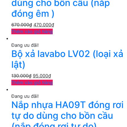
dùng cho bồn cầu (nắp
đóng êm )
670.000
₫
470.000
₫
Thêm vào giỏ hàng
Đang ưu đãi!
Bộ xả lavabo LV02 (loại xả
lật)
130.000
₫
95.000
₫
Thêm vào giỏ hàng
Đang ưu đãi!
Nắp nhựa HA09T đóng rơi
tự do dùng cho bồn cầu
(nắp đóng rơi tự do)