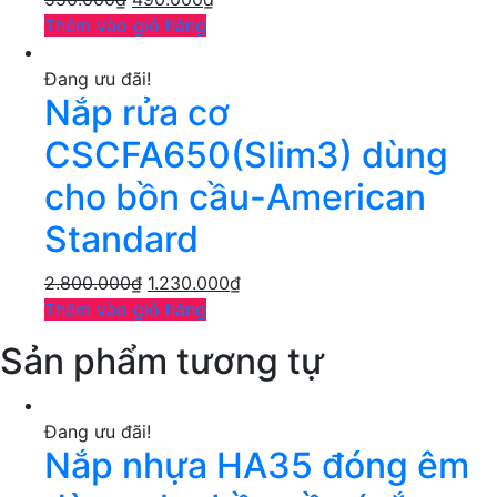
Thêm vào giỏ hàng
Đang ưu đãi!
Nắp rửa cơ
CSCFA650(Slim3) dùng
cho bồn cầu-American
Standard
2.800.000
₫
1.230.000
₫
Thêm vào giỏ hàng
Sản phẩm tương tự
Đang ưu đãi!
Nắp nhựa HA35 đóng êm