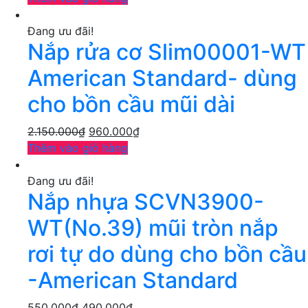
Đang ưu đãi!
Nắp rửa cơ Slim00001-WT
American Standard- dùng
cho bồn cầu mũi dài
2.150.000
₫
960.000
₫
Thêm vào giỏ hàng
Đang ưu đãi!
Nắp nhựa SCVN3900-
WT(No.39) mũi tròn nắp
rơi tự do dùng cho bồn cầu
-American Standard
550.000
₫
490.000
₫