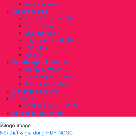
Quạt sưởi gốm
Sản phẩm khác
Robot hút bụi lau nhà
Cân sức khỏe
Ghế massage
Máy lọc nước để bàn
Tăm nước
Vali kéo
Keo dán gạch & chà ron
Keo trám Weber
Keo dán gạch Weber
Keo chà ron Weber
Kiến thức tiêu dùng
Catalogue
AS Retail Catalog 2024
Catalogue khuyến mại
Nội thất & gia dụng
HUY NGỌC