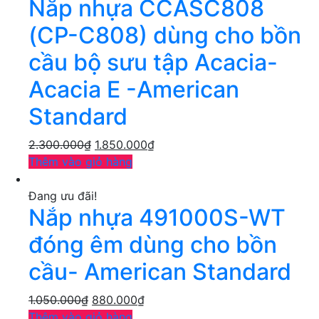
Nắp nhựa CCASC808
(CP-C808) dùng cho bồn
cầu bộ sưu tập Acacia-
Acacia E -American
Standard
2.300.000
₫
1.850.000
₫
Thêm vào giỏ hàng
Đang ưu đãi!
Nắp nhựa 491000S-WT
đóng êm dùng cho bồn
cầu- American Standard
1.050.000
₫
880.000
₫
Thêm vào giỏ hàng