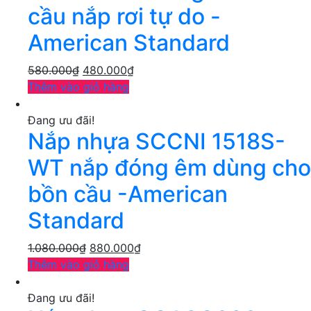
cầu nắp rơi tự do -
American Standard
580.000
₫
480.000
₫
Thêm vào giỏ hàng
Đang ưu đãi!
Nắp nhựa SCCNI 1518S-
WT nắp đóng êm dùng cho
bồn cầu -American
Standard
1.080.000
₫
880.000
₫
Thêm vào giỏ hàng
Đang ưu đãi!