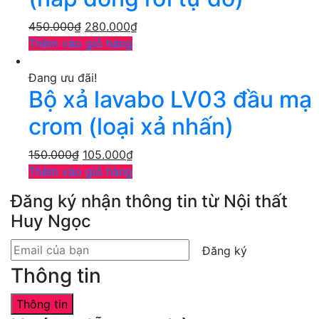
450.000
₫
280.000
₫
Thêm vào giỏ hàng
Đang ưu đãi!
Bộ xả lavabo LV03 đầu mạ
crom (loại xả nhấn)
150.000
₫
105.000
₫
Thêm vào giỏ hàng
Đăng ký nhận thông tin từ Nội thất
Huy Ngọc
Đăng ký
Thông tin
Thông tin