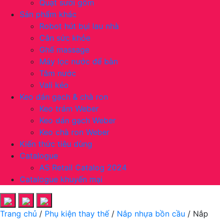
Quạt sưởi gốm
Sản phẩm khác
Robot hút bụi lau nhà
Cân sức khỏe
Ghế massage
Máy lọc nước để bàn
Tăm nước
Vali kéo
Keo dán gạch & chà ron
Keo trám Weber
Keo dán gạch Weber
Keo chà ron Weber
Kiến thức tiêu dùng
Catalogue
AS Retail Catalog 2024
Catalogue khuyến mại
Trang chủ
/
Phụ kiện thay thế
/
Nắp nhựa bồn cầu
/ Nắp