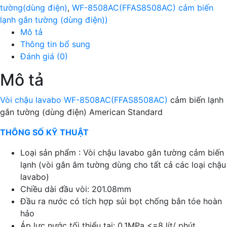
lạnh
tường(dùng điện)
,
WF-8508AC(FFAS8508AC) cảm biến
gắn
lạnh gắn tường (dùng điện))
tường(dùng
Mô tả
điện)
Thông tin bổ sung
số
Đánh giá (0)
lượng
Mô tả
Vòi chậu lavabo WF-8508AC(FFAS8508AC)
cảm biến lạnh
gắn tường (dùng điện) American Standard
THÔNG SỐ KỸ THUẬT
Loại sản phẩm : Vòi chậu lavabo gắn tường cảm biến
lạnh (vòi gắn âm tường dùng cho tất cả các loại chậu
lavabo)
Chiều dài đầu vòi: 201.08mm
Đầu ra nước có tích hợp sủi bọt chống bắn tóe hoàn
hảo
Áp lực nước tối thiểu tại: 0.1MPa <=8 lít/ phút