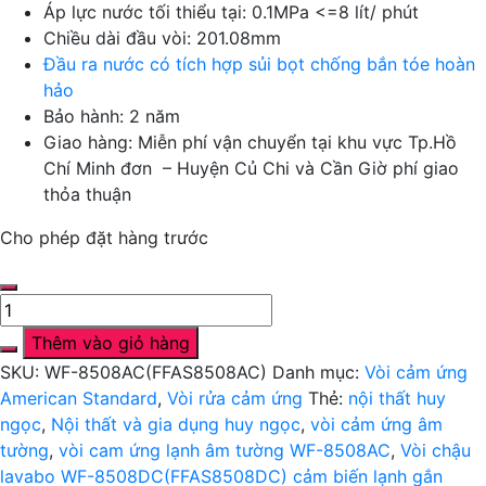
Áp lực nước tối thiểu tại: 0.1MPa <=8 lít/ phút
Chiều dài đầu vòi: 201.08mm
Đầu ra nước có tích hợp sủi bọt chống bắn tóe hoàn
hảo
Bảo hành: 2 năm
Giao hàng: Miễn phí vận chuyển tại khu vực Tp.Hồ
Chí Minh đơn – Huyện Củ Chi và Cần Giờ phí giao
thỏa thuận
Cho phép đặt hàng trước
Vòi
chậu
Thêm vào giỏ hàng
lavabo
SKU:
WF-8508AC(FFAS8508AC)
Danh mục:
Vòi cảm ứng
WF-
American Standard
,
Vòi rửa cảm ứng
Thẻ:
nội thất huy
8508AC(FFAS8508AC)
ngọc
,
Nội thất và gia dụng huy ngọc
,
vòi cảm ứng âm
cảm
tường
,
vòi cam ứng lạnh âm tường WF-8508AC
,
Vòi chậu
biến
lavabo WF-8508DC(FFAS8508DC) cảm biến lạnh gắn