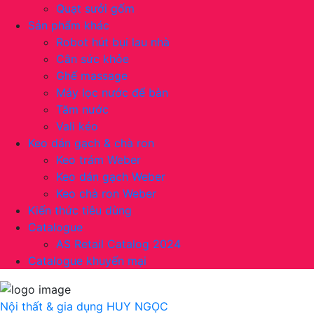
Quạt sưởi gốm
Sản phẩm khác
Robot hút bụi lau nhà
Cân sức khỏe
Ghế massage
Máy lọc nước để bàn
Tăm nước
Vali kéo
Keo dán gạch & chà ron
Keo trám Weber
Keo dán gạch Weber
Keo chà ron Weber
Kiến thức tiêu dùng
Catalogue
AS Retail Catalog 2024
Catalogue khuyến mại
Nội thất & gia dụng
HUY NGỌC