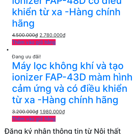
ionizer FAP-48D có điều
khiển từ xa -Hàng chính
hãng
4.500.000
₫
2.780.000
₫
Thêm vào giỏ hàng
Đang ưu đãi!
Máy lọc không khí và tạo
ionizer FAP-43D màm hình
cảm ứng và có điều khiển
từ xa -Hàng chính hãng
3.200.000
₫
1.980.000
₫
Thêm vào giỏ hàng
Đăng ký nhận thông tin từ Nội thất