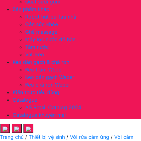
Quạt sưởi gốm
Sản phẩm khác
Robot hút bụi lau nhà
Cân sức khỏe
Ghế massage
Máy lọc nước để bàn
Tăm nước
Vali kéo
Keo dán gạch & chà ron
Keo trám Weber
Keo dán gạch Weber
Keo chà ron Weber
Kiến thức tiêu dùng
Catalogue
AS Retail Catalog 2024
Catalogue khuyến mại
Trang chủ
/
Thiết bị vệ sinh
/
Vòi rửa cảm ứng
/
Vòi cảm