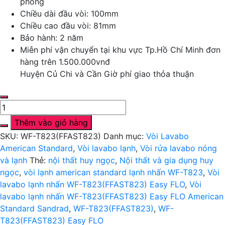
phòng
Chiều dài đầu vòi: 100mm
Chiều cao đầu vòi: 81mm
Bảo hành: 2 năm
Miễn phí vận chuyển tại khu vực Tp.Hồ Chí Minh đơn
hàng trên 1.500.000vnđ
Huyện Củ Chi và Cần Giờ phí giao thỏa thuận
Vòi
lavabo
Thêm vào giỏ hàng
lạnh
SKU:
WF-T823(FFAST823)
Danh mục:
Vòi Lavabo
nhấn
American Standard
,
Vòi lavabo lạnh
,
Vòi rửa lavabo nóng
WF-
và lạnh
Thẻ:
nội thất huy ngọc
,
Nội thất và gia dụng huy
T823(FFAST823)
ngọc
,
vòi lạnh american standard lạnh nhấn WF-T823
,
Vòi
Easy
lavabo lạnh nhấn WF-T823(FFAST823) Easy FLO
,
Vòi
FLO
lavabo lạnh nhấn WF-T823(FFAST823) Easy FLO American
American
Standard Sandrad
,
WF-T823(FFAST823)
,
WF-
Standard
T823(FFAST823) Easy FLO