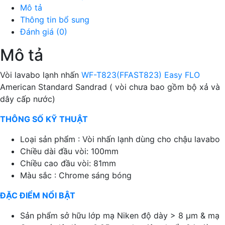
Sandrad
Mô tả
số
Thông tin bổ sung
lượng
Đánh giá (0)
Mô tả
Vòi lavabo lạnh nhấn
WF-T823(FFAST823) Easy FLO
American Standard Sandrad ( vòi chưa bao gồm bộ xả và
dây cấp nước)
THÔNG SỐ KỸ THUẬT
Loại sản phẩm : Vòi nhấn lạnh dùng cho chậu lavabo
Chiều dài đầu vòi: 100mm
Chiều cao đầu vòi: 81mm
Màu sắc : Chrome sáng bóng
ĐẶC ĐIỂM NỔI BẬT
Sản phẩm sở hữu lớp mạ Niken độ dày > 8 μm & mạ