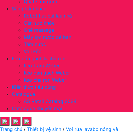
Quạt sưởi gốm
Sản phẩm khác
Robot hút bụi lau nhà
Cân sức khỏe
Ghế massage
Máy lọc nước để bàn
Tăm nước
Vali kéo
Keo dán gạch & chà ron
Keo trám Weber
Keo dán gạch Weber
Keo chà ron Weber
Kiến thức tiêu dùng
Catalogue
AS Retail Catalog 2024
Catalogue khuyến mại
Trang chủ
/
Thiết bị vệ sinh
/
Vòi rửa lavabo nóng và