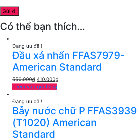
Có thể bạn thích…
Đang ưu đãi!
Đầu xả nhấn FFAS7979-
American Standard
550.000
₫
410.000
₫
Thêm vào giỏ hàng
Đang ưu đãi!
Bẫy nước chữ P FFAS3939
(T1020) American
Standard