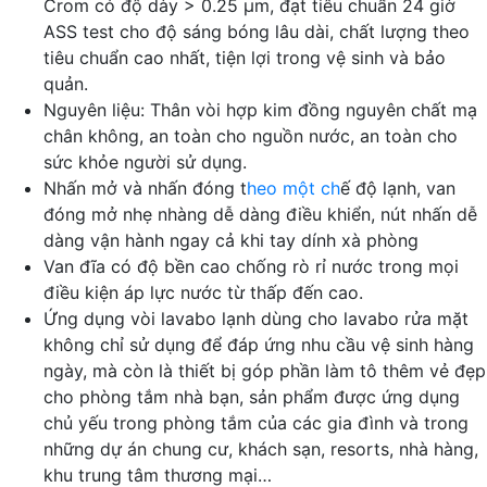
Crom có độ dày > 0.25 μm, đạt tiêu chuẩn 24 giờ
ASS test cho độ sáng bóng lâu dài, chất lượng theo
tiêu chuẩn cao nhất, tiện lợi trong vệ sinh và bảo
quản.
Nguyên liệu: Thân vòi hợp kim đồng nguyên chất mạ
chân không, an toàn cho nguồn nước, an toàn cho
sức khỏe người sử dụng.
Nhấn mở và nhấn đóng t
heo một ch
ế độ lạnh, van
đóng mở nhẹ nhàng dễ dàng điều khiển, nút nhấn dễ
dàng vận hành ngay cả khi tay dính xà phòng
Van đĩa có độ bền cao chống rò rỉ nước trong mọi
điều kiện áp lực nước từ thấp đến cao.
Ứng dụng vòi lavabo lạnh dùng cho lavabo rửa mặt
không chỉ sử dụng để đáp ứng nhu cầu vệ sinh hàng
ngày, mà còn là thiết bị góp phần làm tô thêm vẻ đẹp
cho phòng tắm nhà bạn, sản phẩm được ứng dụng
chủ yếu trong phòng tắm của các gia đình và trong
những dự án chung cư, khách sạn, resorts, nhà hàng,
khu trung tâm thương mại…