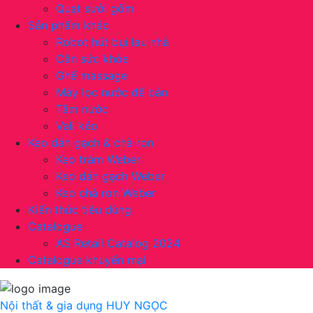
Quạt sưởi gốm
Sản phẩm khác
Robot hút bụi lau nhà
Cân sức khỏe
Ghế massage
Máy lọc nước để bàn
Tăm nước
Vali kéo
Keo dán gạch & chà ron
Keo trám Weber
Keo dán gạch Weber
Keo chà ron Weber
Kiến thức tiêu dùng
Catalogue
AS Retail Catalog 2024
Catalogue khuyến mại
Nội thất & gia dụng
HUY NGỌC