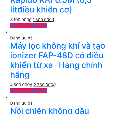
lítđiều khiển cơ)
3.100.000
₫
1.800.000
₫
Thêm vào giỏ hàng
Đang ưu đãi!
Máy lọc không khí và tạo
ionizer FAP-48D có điều
khiển từ xa -Hàng chính
hãng
4.500.000
₫
2.780.000
₫
Thêm vào giỏ hàng
Đang ưu đãi!
Nồi chiên không dầu