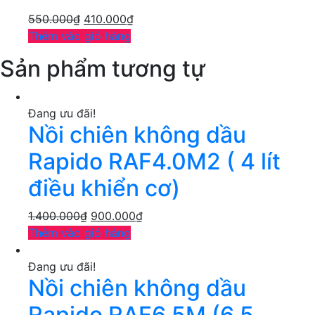
550.000
₫
410.000
₫
Thêm vào giỏ hàng
Sản phẩm tương tự
Đang ưu đãi!
Nồi chiên không dầu
Rapido RAF4.0M2 ( 4 lít
điều khiển cơ)
1.400.000
₫
900.000
₫
Thêm vào giỏ hàng
Đang ưu đãi!
Nồi chiên không dầu
Rapido RAF6.5M (6,5