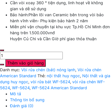
Cần vòi xoay 360 ° tiện dụng, linh hoạt về không
gian và dễ sử dụng
Bảo hành:Phần lõi van Ceramic bên trong vòi bảo
hành vĩnh viễn- Phụ kiện bảo hành 2 năm
Miễn phí vận chuyển tại khu vực Tp.Hồ Chí Minh đơn
hàng trên 1.500.000vnđ
Huyện Củ Chi và Cần Giờ phí giao thỏa thuận
Vòi
rửa
Thêm vào giỏ hàng
bát
Danh mục:
Vòi rửa chén (bát) nóng lạnh
,
Vòi rửa chén
(chén)
American Standard
Thẻ:
nội thất huy ngọc
,
Nội thất và gia
WF-
dụng huy ngọc
,
vòi rửa bát WF-5624
,
vòi rửa chén WF-
5624
5624
,
WF-5624
,
WF-5624 American Standard
(FFAS5624)
Mô tả
nóng
Thông tin bổ sung
lạnh
Đánh giá (0)
cao