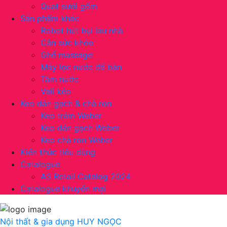
Quạt sưởi gốm
Sản phẩm khác
Robot hút bụi lau nhà
Cân sức khỏe
Ghế massage
Máy lọc nước để bàn
Tăm nước
Vali kéo
Keo dán gạch & chà ron
Keo trám Weber
Keo dán gạch Weber
Keo chà ron Weber
Kiến thức tiêu dùng
Catalogue
AS Retail Catalog 2024
Catalogue khuyến mại
Nội thất & gia dụng
HUY NGỌC