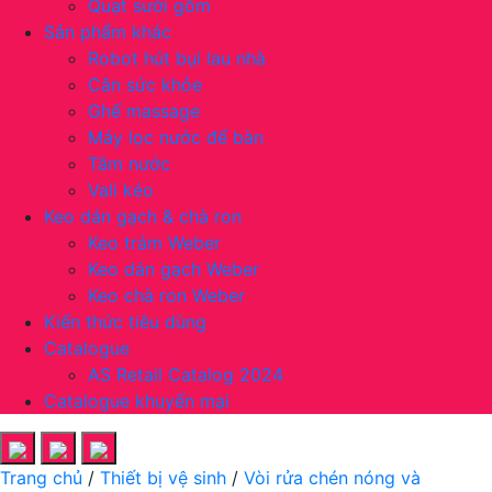
Quạt sưởi gốm
Sản phẩm khác
Robot hút bụi lau nhà
Cân sức khỏe
Ghế massage
Máy lọc nước để bàn
Tăm nước
Vali kéo
Keo dán gạch & chà ron
Keo trám Weber
Keo dán gạch Weber
Keo chà ron Weber
Kiến thức tiêu dùng
Catalogue
AS Retail Catalog 2024
Catalogue khuyến mại
Trang chủ
/
Thiết bị vệ sinh
/
Vòi rửa chén nóng và