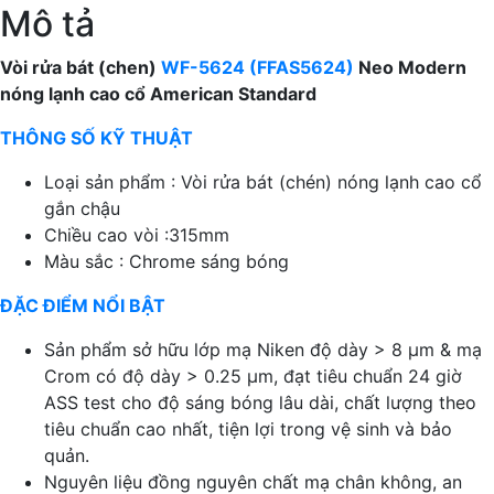
cổ
Mô tả
American
Standard
Vòi rửa bát (chen)
WF-5624 (FFAS5624)
Neo Modern
số
nóng lạnh cao cổ American Standard
lượng
THÔNG SỐ KỸ THUẬT
Loại sản phẩm : Vòi rửa bát (chén) nóng lạnh cao cổ
gắn chậu
Chiều cao vòi :315mm
Màu sắc : Chrome sáng bóng
ĐẶC ĐIỂM NỔI BẬT
Sản phẩm sở hữu lớp mạ Niken độ dày > 8 μm & mạ
Crom có độ dày > 0.25 μm, đạt tiêu chuẩn 24 giờ
ASS test cho độ sáng bóng lâu dài, chất lượng theo
tiêu chuẩn cao nhất, tiện lợi trong vệ sinh và bảo
quản.
Nguyên liệu đồng nguyên chất mạ chân không, an