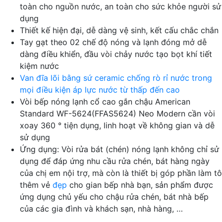
toàn cho nguồn nước, an toàn cho sức khỏe người sử
dụng
Thiết kế hiện đại, dễ dàng vệ sinh, kết cấu chắc chắn
Tay gạt theo 02 chế độ nóng và lạnh đóng mở dễ
dàng điều khiển, đầu vòi chảy nước tạo bọt khí tiết
kiệm nước
Van đĩa lõi bằng sứ ceramic chống rò rỉ nước trong
mọi điều kiện áp lực nước từ thấp đến cao
Vòi bếp nóng lạnh cổ cao gắn chậu American
Standard WF-5624(FFAS5624) Neo Modern cần vòi
xoay 360 ° tiện dụng, linh hoạt về không gian và dễ
sử dụng
Ứng dụng: Vòi rửa bát (chén) nóng lạnh không chỉ sử
dụng để đáp ứng nhu cầu rửa chén, bát hàng ngày
của chị em nội trợ, mà còn là thiết bị góp phần làm tô
thêm vẻ
đẹp
cho gian bếp nhà bạn, sản phẩm được
ứng dụng chủ yếu cho chậu rửa chén, bát nhà bếp
của các gia đình và khách sạn, nhà hàng, …