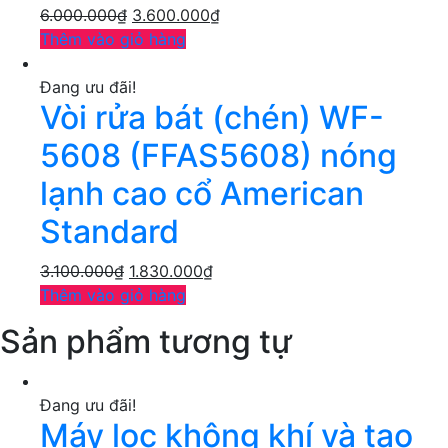
6.000.000
₫
3.600.000
₫
Thêm vào giỏ hàng
Đang ưu đãi!
Vòi rửa bát (chén) WF-
5608 (FFAS5608) nóng
lạnh cao cổ American
Standard
3.100.000
₫
1.830.000
₫
Thêm vào giỏ hàng
Sản phẩm tương tự
Đang ưu đãi!
Máy lọc không khí và tạo